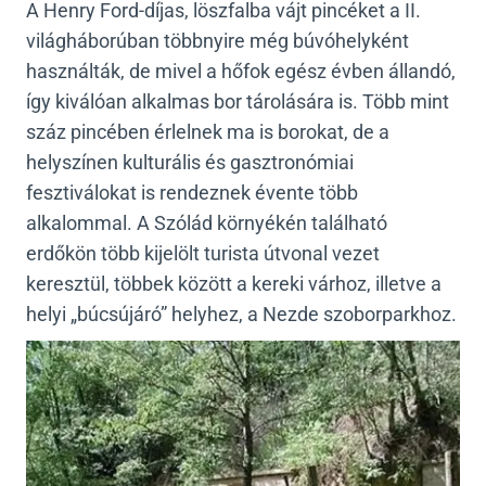
A Henry Ford-díjas, löszfalba vájt pincéket a II.
világháborúban többnyire még búvóhelyként
használták, de mivel a hőfok egész évben állandó,
így kiválóan alkalmas bor tárolására is. Több mint
száz pincében érlelnek ma is borokat, de a
helyszínen kulturális és gasztronómiai
fesztiválokat is rendeznek évente több
alkalommal. A Szólád környékén található
erdőkön több kijelölt turista útvonal vezet
keresztül, többek között a kereki várhoz, illetve a
helyi „búcsújáró” helyhez, a Nezde szoborparkhoz.