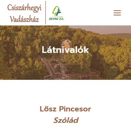
Skip
to
content
Látnivalók
Lősz Pincesor
Szólád