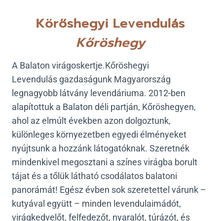
Körőshegyi Levendulás
Kőröshegy
A Balaton virágoskertje.Kőröshegyi
Levendulás gazdaságunk Magyarország
legnagyobb látvány levendáriuma. 2012-ben
alapítottuk a Balaton déli partján, Kőröshegyen,
ahol az elmúlt években azon dolgoztunk,
különleges környezetben egyedi élményeket
nyújtsunk a hozzánk látogatóknak. Szeretnék
mindenkivel megosztani a színes virágba borult
tájat és a tőlük látható csodálatos balatoni
panorámát! Egész évben sok szeretettel várunk –
kutyával együtt – minden levendulaimádót,
virágkedvelőt, felfedezőt, nyaralót, túrázót, és