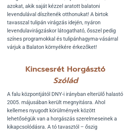
azokat, akik saját kézzel aratott balatoni
levendulával díszítenék otthonukat! A birtok
tavasszal tulipán virágzás idején, nyáron
levendulavirágzáskor látogatható, ősszel pedig
színes programokkal és tulipánhagyma-vásárral
várjuk a Balaton környékére érkezőket!
Kincsesrét Horgásztó
Szólád
A falu központjától DNY-i irányban elterülő halastó
2005. májusában került megnyitásra. Ahol
kellemes nyugodt körülmények között
lehetőségük van a horgászás szerelmeseinek a
kikapcsolódásra. A tó tavasztól – őszig