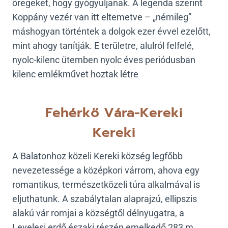
öregeket, hogy gyógyuljanak. A legenda szerint
Koppány vezér van itt eltemetve – „némileg”
máshogyan történtek a dolgok ezer évvel ezelőtt,
mint ahogy tanítják. E területre, alulról felfelé,
nyolc-kilenc ütemben nyolc éves periódusban
kilenc emlékművet hoztak létre
Fehérkő Vára-Kereki
Kereki
A Balatonhoz közeli Kereki község legfőbb
nevezetessége a középkori várrom, ahova egy
romantikus, természetközeli túra alkalmával is
eljuthatunk. A szabálytalan alaprajzú, ellipszis
alakú vár romjai a községtől délnyugatra, a
Levelesi erdő északi részén emelkedő 283 m